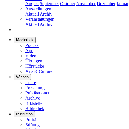
August
September
Oktober
November
Dezember
Januar
Ausstellungen
Aktuell
Archiv
Veranstaltungen
Aktuell
Archiv
Mediathek
Podcast
App
Video
Übungen
Hörstücke
Arts & Culture
Wissen
Lehre
Forschung
Publikationen
Archive
Bildstelle
Bibliothek
Institution
Porträt
Stiftung