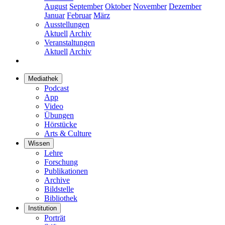
August
September
Oktober
November
Dezember
Januar
Februar
März
Ausstellungen
Aktuell
Archiv
Veranstaltungen
Aktuell
Archiv
Mediathek
Podcast
App
Video
Übungen
Hörstücke
Arts & Culture
Wissen
Lehre
Forschung
Publikationen
Archive
Bildstelle
Bibliothek
Institution
Porträt