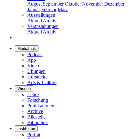
August
September
Oktober
November
Dezember
Januar
Februar
März
Ausstellungen
Aktuell
Archiv
Veranstaltungen
Aktuell
Archiv
Mediathek
Podcast
App
Video
Übungen
Hörstücke
Arts & Culture
Wissen
Lehre
Forschung
Publikationen
Archive
Bildstelle
Bibliothek
Institution
Porträt