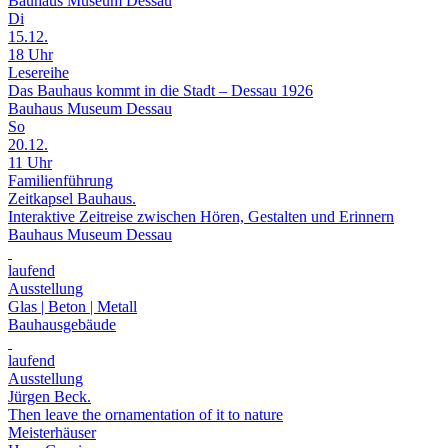
Bauhaus Museum Dessau
Di
15.12.
18 Uhr
Lesereihe
Das Bauhaus kommt in die Stadt – Dessau 1926
Bauhaus Museum Dessau
So
20.12.
11 Uhr
Familienführung
Zeitkapsel Bauhaus.
Interaktive Zeitreise zwischen Hören, Gestalten und Erinnern
Bauhaus Museum Dessau
laufend
Ausstellung
Glas | Beton | Metall
Bauhausgebäude
laufend
Ausstellung
Jürgen Beck.
Then leave the ornamentation of it to nature
Meisterhäuser