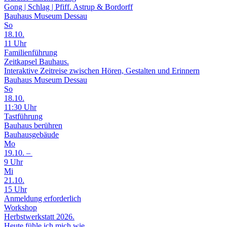
Gong | Schlag | Pfiff. Astrup & Bordorff
Bauhaus Museum Dessau
So
18.10.
11 Uhr
Familienführung
Zeitkapsel Bauhaus.
Interaktive Zeitreise zwischen Hören, Gestalten und Erinnern
Bauhaus Museum Dessau
So
18.10.
11:30 Uhr
Tastführung
Bauhaus berühren
Bauhausgebäude
Mo
19.10. –
9 Uhr
Mi
21.10.
15 Uhr
Anmeldung erforderlich
Workshop
Herbstwerkstatt 2026.
Heute fühle ich mich wie…