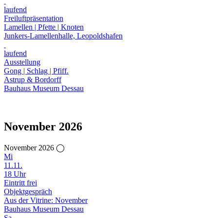
laufend
Freiluftpräsentation
Lamellen | Pfette | Knoten
Junkers-Lamellenhalle, Leopoldshafen
laufend
Ausstellung
Gong | Schlag | Pfiff.
Astrup & Bordorff
Bauhaus Museum Dessau
November 2026
November 2026 ◯
Mi
11.11.
18 Uhr
Eintritt frei
Objektgespräch
Aus der Vitrine: November
Bauhaus Museum Dessau
Sa