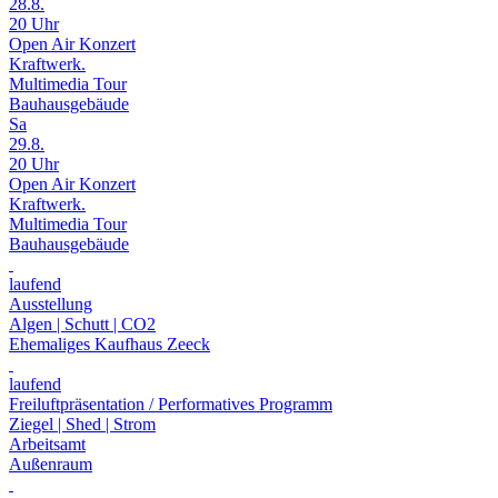
28.8.
20 Uhr
Open Air Konzert
Kraftwerk.
Multimedia Tour
Bauhausgebäude
Sa
29.8.
20 Uhr
Open Air Konzert
Kraftwerk.
Multimedia Tour
Bauhausgebäude
laufend
Ausstellung
Algen | Schutt | CO2
Ehemaliges Kaufhaus Zeeck
laufend
Freiluftpräsentation / Performatives Programm
Ziegel | Shed | Strom
Arbeitsamt
Außenraum