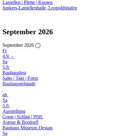
Lamellen | Pfette | Knoten
Junkers-Lamellenhalle, Leopoldshafen
September 2026
September 2026 ◯
Fr
4.9. –
Sa
5.9.
Bauhausfest
Salto | Takt | Form
Bauhausgebäude
ab
Sa
5.9.
Ausstellung
Gong | Schlag | Pfiff.
Astrup & Bordorff
Bauhaus Museum Dessau
Sa