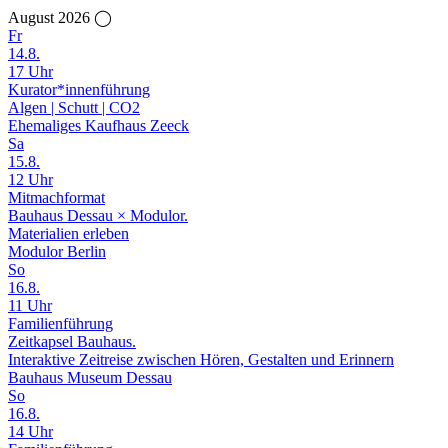
August 2026 ◯
Fr
14.8.
17 Uhr
Kurator*innenführung
Algen | Schutt | CO2
Ehemaliges Kaufhaus Zeeck
Sa
15.8.
12 Uhr
Mitmachformat
Bauhaus Dessau × Modulor.
Materialien erleben
Modulor Berlin
So
16.8.
11 Uhr
Familienführung
Zeitkapsel Bauhaus.
Interaktive Zeitreise zwischen Hören, Gestalten und Erinnern
Bauhaus Museum Dessau
So
16.8.
14 Uhr