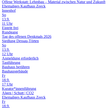
Offene Werkstatt: Lehmbau – Material zwischen Natur und Zukunft
Ehemaliges Kaufhaus Zeeck
Innenhof
So
13.9.
11 Uhr
Eintritt frei
Rundgang
Tag des offenen Denkmals 2026
Siedlung Dessau-Törten
So
13.9.
12 Uhr
Anmeldung erforderlich
Tastführung
Bauhaus berühren
Bauhausgebäude
Fr
18.9.
17 Uhr
Kurator*innenführung
Algen | Schutt | CO2
Ehemaliges Kaufhaus Zeeck
Fr
18.9.