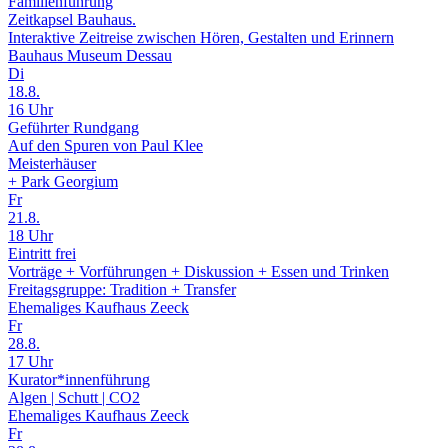
Familienführung
Zeitkapsel Bauhaus.
Interaktive Zeitreise zwischen Hören, Gestalten und Erinnern
Bauhaus Museum Dessau
Di
18.8.
16 Uhr
Geführter Rundgang
Auf den Spuren von Paul Klee
Meisterhäuser
+ Park Georgium
Fr
21.8.
18 Uhr
Eintritt frei
Vorträge + Vorführungen + Diskussion + ­Essen und Trinken
Freitagsgruppe: Tradition + Transfer
Ehemaliges Kaufhaus Zeeck
Fr
28.8.
17 Uhr
Kurator*innenführung
Algen | Schutt | CO2
Ehemaliges Kaufhaus Zeeck
Fr