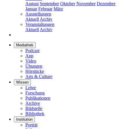
August
September
Oktober
November
Dezember
Januar
Februar
März
Ausstellungen
Aktuell
Archiv
Veranstaltungen
Aktuell
Archiv
Mediathek
Podcast
App
Video
Übungen
Hörstücke
Arts & Culture
Wissen
Lehre
Forschung
Publikationen
Archive
Bildstelle
Bibliothek
Institution
Porträt