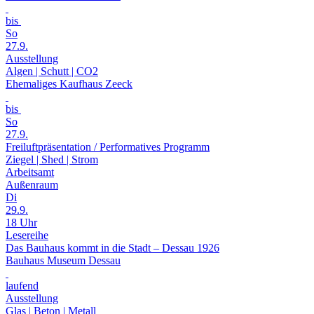
bis
So
27.9.
Ausstellung
Algen | Schutt | CO2
Ehemaliges Kaufhaus Zeeck
bis
So
27.9.
Freiluftpräsentation / Performatives Programm
Ziegel | Shed | Strom
Arbeitsamt
Außenraum
Di
29.9.
18 Uhr
Lesereihe
Das Bauhaus kommt in die Stadt – Dessau 1926
Bauhaus Museum Dessau
laufend
Ausstellung
Glas | Beton | Metall