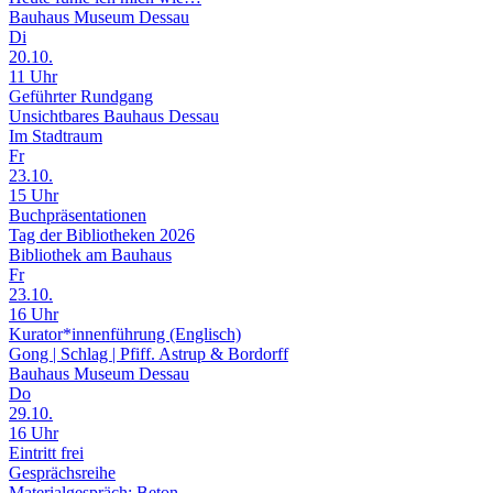
Bauhaus Museum Dessau
Di
20.10.
11 Uhr
Geführter Rundgang
Unsichtbares Bauhaus Dessau
Im Stadtraum
Fr
23.10.
15 Uhr
Buchpräsentationen
Tag der Bibliotheken 2026
Bibliothek am Bauhaus
Fr
23.10.
16 Uhr
Kurator*innenführung (Englisch)
Gong | Schlag | Pfiff. Astrup & Bordorff
Bauhaus Museum Dessau
Do
29.10.
16 Uhr
Eintritt frei
Gesprächsreihe
Materialgespräch: Beton