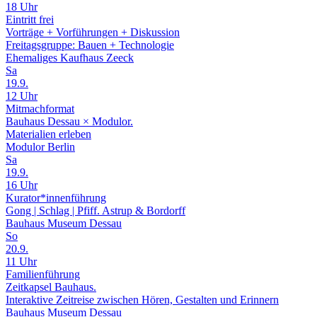
18 Uhr
Eintritt frei
Vorträge + Vorführungen + Diskussion
Freitagsgruppe: Bauen + Technologie
Ehemaliges Kaufhaus Zeeck
Sa
19.9.
12 Uhr
Mitmachformat
Bauhaus Dessau × Modulor.
Materialien erleben
Modulor Berlin
Sa
19.9.
16 Uhr
Kurator*innenführung
Gong | Schlag | Pfiff. Astrup & Bordorff
Bauhaus Museum Dessau
So
20.9.
11 Uhr
Familienführung
Zeitkapsel Bauhaus.
Interaktive Zeitreise zwischen Hören, Gestalten und Erinnern
Bauhaus Museum Dessau