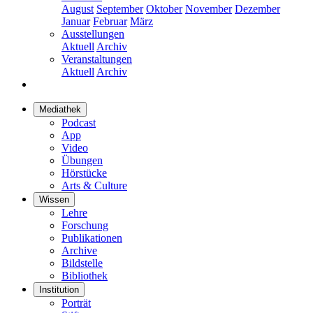
August
September
Oktober
November
Dezember
Januar
Februar
März
Ausstellungen
Aktuell
Archiv
Veranstaltungen
Aktuell
Archiv
Mediathek
Podcast
App
Video
Übungen
Hörstücke
Arts & Culture
Wissen
Lehre
Forschung
Publikationen
Archive
Bildstelle
Bibliothek
Institution
Porträt