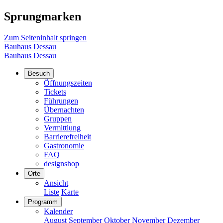
Sprungmarken
Zum Seiteninhalt springen
Bauhaus Dessau
Bauhaus Dessau
Besuch
Öffnungszeiten
Tickets
Führungen
Übernachten
Gruppen
Vermittlung
Barrierefreiheit
Gastronomie
FAQ
designshop
Orte
Ansicht
Liste
Karte
Programm
Kalender
August
September
Oktober
November
Dezember