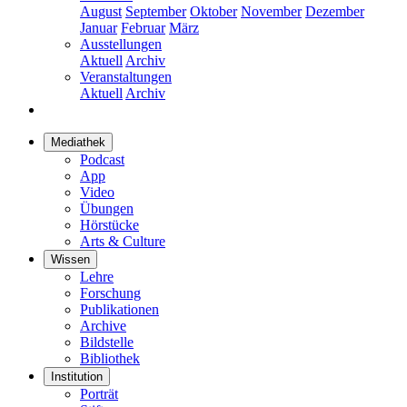
August
September
Oktober
November
Dezember
Januar
Februar
März
Ausstellungen
Aktuell
Archiv
Veranstaltungen
Aktuell
Archiv
Mediathek
Podcast
App
Video
Übungen
Hörstücke
Arts & Culture
Wissen
Lehre
Forschung
Publikationen
Archive
Bildstelle
Bibliothek
Institution
Porträt