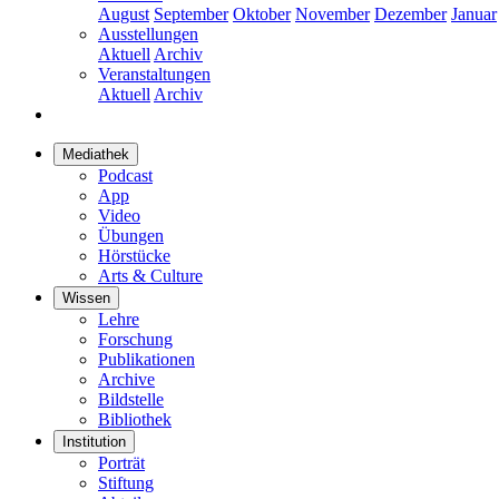
August
September
Oktober
November
Dezember
Januar
Ausstellungen
Aktuell
Archiv
Veranstaltungen
Aktuell
Archiv
Mediathek
Podcast
App
Video
Übungen
Hörstücke
Arts & Culture
Wissen
Lehre
Forschung
Publikationen
Archive
Bildstelle
Bibliothek
Institution
Porträt
Stiftung