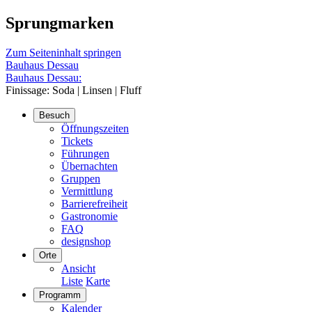
Sprungmarken
Zum Seiteninhalt springen
Bauhaus Dessau
Bauhaus Dessau:
Finissage: Soda | Linsen | Fluff
Besuch
Öffnungszeiten
Tickets
Führungen
Übernachten
Gruppen
Vermittlung
Barrierefreiheit
Gastronomie
FAQ
designshop
Orte
Ansicht
Liste
Karte
Programm
Kalender