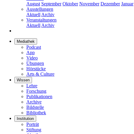
August
September
Oktober
November
Dezember
Januar
Ausstellungen
Aktuell
Archiv
Veranstaltungen
Aktuell
Archiv
Mediathek
Podcast
App
Video
Übungen
Hörstücke
Arts & Culture
Wissen
Lehre
Forschung
Publikationen
Archive
Bildstelle
Bibliothek
Institution
Porträt
Stiftung