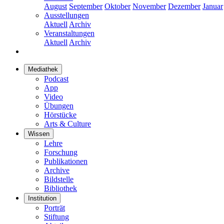
August
September
Oktober
November
Dezember
Januar
Ausstellungen
Aktuell
Archiv
Veranstaltungen
Aktuell
Archiv
Mediathek
Podcast
App
Video
Übungen
Hörstücke
Arts & Culture
Wissen
Lehre
Forschung
Publikationen
Archive
Bildstelle
Bibliothek
Institution
Porträt
Stiftung