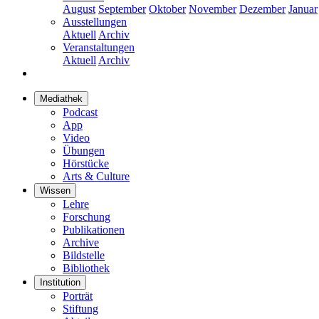
August
September
Oktober
November
Dezember
Januar
Ausstellungen
Aktuell
Archiv
Veranstaltungen
Aktuell
Archiv
Mediathek
Podcast
App
Video
Übungen
Hörstücke
Arts & Culture
Wissen
Lehre
Forschung
Publikationen
Archive
Bildstelle
Bibliothek
Institution
Porträt
Stiftung