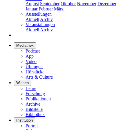
August
September
Oktober
November
Dezember
Januar
Februar
März
Ausstellungen
Aktuell
Archiv
Veranstaltungen
Aktuell
Archiv
Mediathek
Podcast
App
Video
Übungen
Hörstücke
Arts & Culture
Wissen
Lehre
Forschung
Publikationen
Archive
Bildstelle
Bibliothek
Institution
Porträt