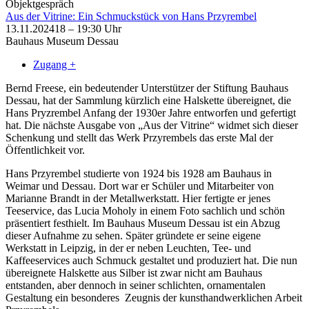
Objektgespräch
Aus der Vitrine: Ein Schmuckstück von Hans Przyrembel
13.11.2024
18 – 19:30 Uhr
Bauhaus Museum Dessau
Zugang +
Bernd Freese, ein bedeutender Unterstützer der Stiftung Bauhaus
Dessau, hat der Sammlung kürzlich eine Halskette übereignet, die
Hans Pryzrembel Anfang der 1930er Jahre entworfen und gefertigt
hat. Die nächste Ausgabe von „Aus der Vitrine“ widmet sich dieser
Schenkung und stellt das Werk Przyrembels das erste Mal der
Öffentlichkeit vor.
Hans Przyrembel studierte von 1924 bis 1928 am Bauhaus in
Weimar und Dessau. Dort war er Schüler und Mitarbeiter von
Marianne Brandt in der Metallwerkstatt. Hier fertigte er jenes
Teeservice, das Lucia Moholy in einem Foto sachlich und schön
präsentiert festhielt. Im Bauhaus Museum Dessau ist ein Abzug
dieser Aufnahme zu sehen. Später gründete er seine eigene
Werkstatt in Leipzig, in der er neben Leuchten, Tee- und
Kaffeeservices auch Schmuck gestaltet und produziert hat. Die nun
übereignete Halskette aus Silber ist zwar nicht am Bauhaus
entstanden, aber dennoch in seiner schlichten, ornamentalen
Gestaltung ein besonderes Zeugnis der kunsthandwerklichen Arbeit