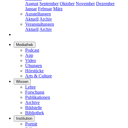
August
September
Oktober
November
Dezember
Januar
Februar
März
Ausstellungen
Aktuell
Archiv
Veranstaltungen
Aktuell
Archiv
Mediathek
Podcast
App
Video
Übungen
Hörstücke
Arts & Culture
Wissen
Lehre
Forschung
Publikationen
Archive
Bildstelle
Bibliothek
Institution
Porträt