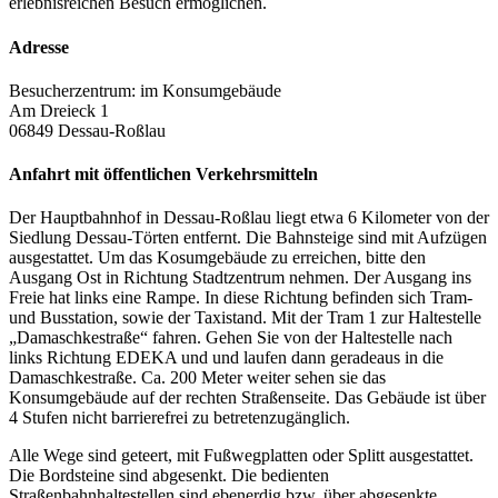
erlebnisreichen Besuch ermöglichen.
Adresse
Besucherzentrum: im Konsumgebäude
Am Dreieck 1
06849 Dessau-Roßlau
Anfahrt mit öffentlichen Verkehrsmitteln
Der Hauptbahnhof in Dessau-Roßlau liegt etwa 6 Kilometer von der
Siedlung Dessau-Törten entfernt. Die Bahnsteige sind mit Aufzügen
ausgestattet. Um das Kosumgebäude zu erreichen, bitte den
Ausgang Ost in Richtung Stadtzentrum nehmen. Der Ausgang ins
Freie hat links eine Rampe. In diese Richtung befinden sich Tram-
und Busstation, sowie der Taxistand. Mit der Tram 1 zur Haltestelle
„Damaschkestraße“ fahren. Gehen Sie von der Haltestelle nach
links Richtung EDEKA und und laufen dann geradeaus in die
Damaschkestraße. Ca. 200 Meter weiter sehen sie das
Konsumgebäude auf der rechten Straßenseite. Das Gebäude ist über
4 Stufen nicht barrierefrei zu betretenzugänglich.
Alle Wege sind geteert, mit Fußwegplatten oder Splitt ausgestattet.
Die Bordsteine sind abgesenkt. Die bedienten
Straßenbahnhaltestellen sind ebenerdig bzw. über abgesenkte