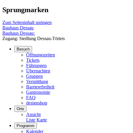
Sprungmarken
Zum Seiteninhalt springen
Bauhaus Dessau
Bauhaus Dessau:
Zugang: Siedlung Dessau-Törten
Besuch
Öffnungszeiten
Tickets
Führungen
Übernachten
Gruppen
Vermittlung
Barrierefreiheit
Gastronomie
FAQ
designshop
Orte
Ansicht
Liste
Karte
Programm
Kalender