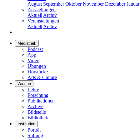
August
September
Oktober
November
Dezember
Januar
Ausstellungen
Aktuell
Archiv
Veranstaltungen
Aktuell
Archiv
Mediathek
Podcast
App
Video
Übungen
Hörstücke
Arts & Culture
Wissen
Lehre
Forschung
Publikationen
Archive
Bildstelle
Bibliothek
Institution
Porträt
Stiftung