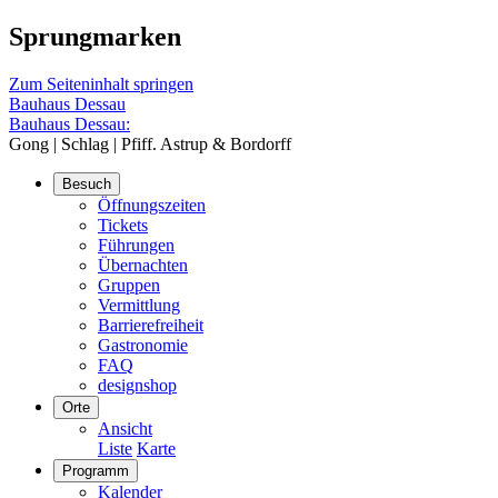
Sprungmarken
Zum Seiteninhalt springen
Bauhaus Dessau
Bauhaus Dessau:
Gong | Schlag | Pfiff. Astrup & Bordorff
Besuch
Öffnungszeiten
Tickets
Führungen
Übernachten
Gruppen
Vermittlung
Barrierefreiheit
Gastronomie
FAQ
designshop
Orte
Ansicht
Liste
Karte
Programm
Kalender