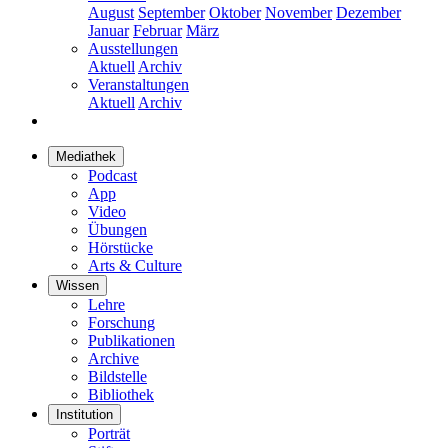
August
September
Oktober
November
Dezember
Januar
Februar
März
Ausstellungen
Aktuell
Archiv
Veranstaltungen
Aktuell
Archiv
Mediathek
Podcast
App
Video
Übungen
Hörstücke
Arts & Culture
Wissen
Lehre
Forschung
Publikationen
Archive
Bildstelle
Bibliothek
Institution
Porträt