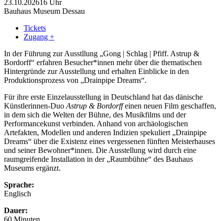
23.10.2026
16 Uhr
Bauhaus Museum Dessau
Tickets
Zugang +
In der Führung zur Ausstllung „Gong | Schlag | Pfiff. Astrup &
Bordorff“ erfahren Besucher*innen mehr über die thematischen
Hintergründe zur Ausstellung und erhalten Einblicke in den
Produktionsprozess von „Drainpipe Dreams“.
Für ihre erste Einzelausstellung in Deutschland hat das dänische
Künstlerinnen-Duo
Astrup & Bordorff
einen neuen Film geschaffen,
in dem sich die Welten der Bühne, des Musikfilms und der
Performancekunst verbinden. Anhand von archäologischen
Artefakten, Modellen und anderen Indizien spekuliert „Drainpipe
Dreams“ über die Existenz eines vergessenen fünften Meisterhauses
und seiner Bewohner*innen. Die Ausstellung wird durch eine
raumgreifende Installation in der „Raumbühne“ des Bauhaus
Museums ergänzt.
Sprache:
Englisch
Dauer:
60 Minuten