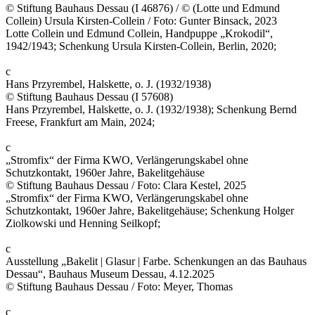
© Stiftung Bauhaus Dessau (I 46876) / © (Lotte und Edmund
Collein) Ursula Kirsten-Collein / Foto: Gunter Binsack, 2023
Lotte Collein und Edmund Collein, Handpuppe „Krokodil“,
1942/1943; Schenkung Ursula Kirsten-Collein, Berlin, 2020;
c
Hans Przyrembel, Halskette, o. J. (1932/1938)
© Stiftung Bauhaus Dessau (I 57608)
Hans Przyrembel, Halskette, o. J. (1932/1938); Schenkung Bernd
Freese, Frankfurt am Main, 2024;
c
„Stromfix“ der Firma KWO, Verlängerungskabel ohne
Schutzkontakt, 1960er Jahre, Bakelitgehäuse
© Stiftung Bauhaus Dessau / Foto: Clara Kestel, 2025
„Stromfix“ der Firma KWO, Verlängerungskabel ohne
Schutzkontakt, 1960er Jahre, Bakelitgehäuse; Schenkung Holger
Ziolkowski und Henning Seilkopf;
c
Ausstellung „Bakelit | Glasur | Farbe. Schenkungen an das Bauhaus
Dessau“, Bauhaus Museum Dessau, 4.12.2025
© Stiftung Bauhaus Dessau / Foto: Meyer, Thomas
c