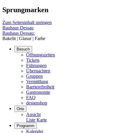
Sprungmarken
Zum Seiteninhalt springen
Bauhaus Dessau
Bauhaus Dessau:
Bakelit | Glasur | Farbe
Besuch
Öffnungszeiten
Tickets
Führungen
Übernachten
Gruppen
Vermittlung
Barrierefreiheit
Gastronomie
FAQ
designshop
Orte
Ansicht
Liste
Karte
Programm
Kalender