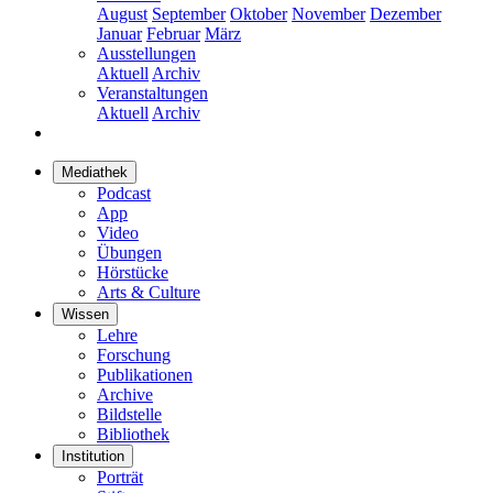
August
September
Oktober
November
Dezember
Januar
Februar
März
Ausstellungen
Aktuell
Archiv
Veranstaltungen
Aktuell
Archiv
Mediathek
Podcast
App
Video
Übungen
Hörstücke
Arts & Culture
Wissen
Lehre
Forschung
Publikationen
Archive
Bildstelle
Bibliothek
Institution
Porträt