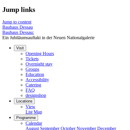
Jump links
Jump to content
Bauhaus Dessau
Bauhaus Dessau:
Ein Jubiläumsauftakt in der Neuen Nationalgalerie
Visit
Opening Hours
Tickets
Overnight stay
Groups
Education
Accessibility
Catering
FAQ
designshop
Locations
View
List
Map
Programme
Calendar
August
September
October
November
December