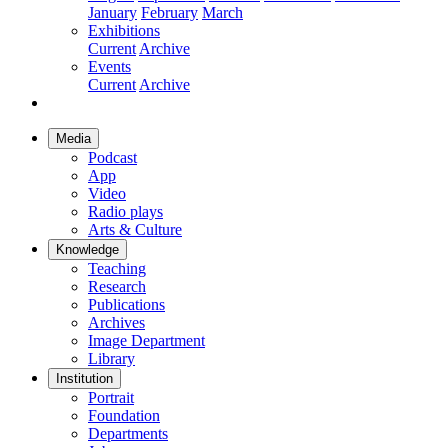
January
February
March
Exhibitions
Current
Archive
Events
Current
Archive
Media
Podcast
App
Video
Radio plays
Arts & Culture
Knowledge
Teaching
Research
Publications
Archives
Image Department
Library
Institution
Portrait
Foundation
Departments